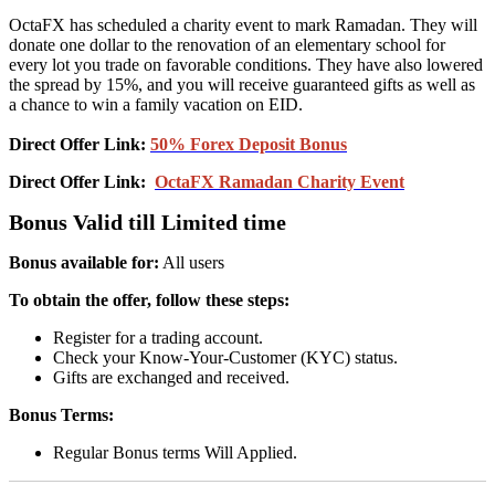
OctaFX has scheduled a charity event to mark Ramadan. They will
donate one dollar to the renovation of an elementary school for
every lot you trade on favorable conditions. They have also lowered
the spread by 15%, and you will receive guaranteed gifts as well as
a chance to win a family vacation on EID.
Direct Offer Link:
50% Forex Deposit Bonus
Direct Offer Link:
OctaFX Ramadan Charity Event
Bonus Valid till
Limited time
Bonus available for:
All users
To obtain the offer, follow these steps:
Register for a trading account.
Check your Know-Your-Customer (KYC) status.
Gifts are exchanged and received.
Bonus Terms:
Regular Bonus terms Will Applied.