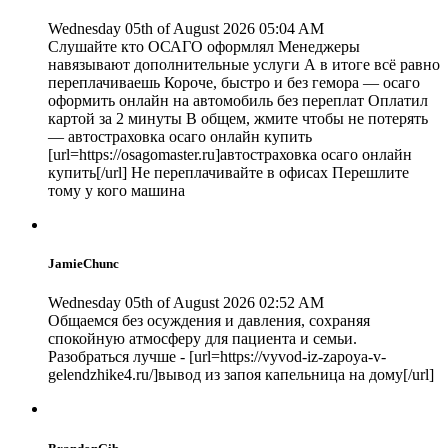
Wednesday 05th of August 2026 05:04 AM
Слушайте кто ОСАГО оформлял Менеджеры
навязывают дополнительные услуги А в итоге всё равно
переплачиваешь Короче, быстро и без гемора — осаго
оформить онлайн на автомобиль без переплат Оплатил
картой за 2 минуты В общем, жмите чтобы не потерять
— автостраховка осаго онлайн купить
[url=https://osagomaster.ru]автостраховка осаго онлайн
купить[/url] Не переплачивайте в офисах Перешлите
тому у кого машина
JamieChunc
Wednesday 05th of August 2026 02:52 AM
Общаемся без осуждения и давления, сохраняя
спокойную атмосферу для пациента и семьи.
Разобраться лучше - [url=https://vyvod-iz-zapoya-v-
gelendzhike4.ru/]вывод из запоя капельница на дому[/url]