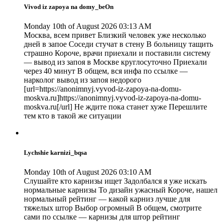
Vivod iz zapoya na domy_beOn
Monday 10th of August 2026 03:13 AM
Москва, всем привет Близкий человек уже несколько
дней в запое Соседи стучат в стену В больницу тащить
страшно Короче, врачи приехали и поставили систему
— вывод из запоя в Москве круглосуточно Приехали
через 40 минут В общем, вся инфа по ссылке —
нарколог вывод из запоя недорого
[url=https://anonimnyj.vyvod-iz-zapoya-na-domu-
moskva.ru]https://anonimnyj.vyvod-iz-zapoya-na-domu-
moskva.ru[/url] Не ждите пока станет хуже Перешлите
тем кто в такой же ситуации
Lychshie karnizi_bqsa
Monday 10th of August 2026 03:10 AM
Слушайте кто карнизы ищет Задолбался я уже искать
нормальные карнизы То дизайн ужасный Короче, нашел
нормальный рейтинг — какой карниз лучше для
тяжелых штор Выбор огромный В общем, смотрите
сами по ссылке — карнизы для штор рейтинг