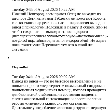
Tuesday 04th of August 2026 10:22 AM
Нижний Новгород, всем привет Отец не выходит из
штопора Дети напуганы Таблетки не помогают Короче,
только стационар реально спас — наркология вывод из
запоя с психологом Положили в палату В общем, жмите
чтобы сохранить — вывод из запоя недорого
[url=https://kapelnicza.vyvod-iz-zapoya-v-staczionare-nizhnij-
novgorod-mqz.ru]вывод из запоя недорого[/url] Не ждите
пока станет хуже Перешлите тем кто в такой же
ситуации
ClaytonRot
Tuesday 04th of August 2026 09:02 AM
Вывод из запоя — это не бытовое вытрезвление и не
попытка просто «перетерпеть» похмельный синдром, а
полноценная медицинская помощь, которая проводится
для безопасной стабилизации состояния пациента,
снятия алкогольной интоксикации и восстановления
работы жизненно важных систем организма.
Длительное употребление алкоголя разрушает нервную