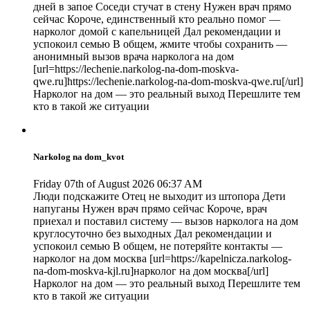
дней в запое Соседи стучат в стену Нужен врач прямо
сейчас Короче, единственный кто реально помог —
нарколог домой с капельницей Дал рекомендации и
успокоил семью В общем, жмите чтобы сохранить —
анонимный вызов врача нарколога на дом
[url=https://lechenie.narkolog-na-dom-moskva-
qwe.ru]https://lechenie.narkolog-na-dom-moskva-qwe.ru[/url]
Нарколог на дом — это реальный выход Перешлите тем
кто в такой же ситуации
Narkolog na dom_kvot
Friday 07th of August 2026 06:37 AM
Люди подскажите Отец не выходит из штопора Дети
напуганы Нужен врач прямо сейчас Короче, врач
приехал и поставил систему — вызов нарколога на дом
круглосуточно без выходных Дал рекомендации и
успокоил семью В общем, не потеряйте контакты —
нарколог на дом москва [url=https://kapelnicza.narkolog-
na-dom-moskva-kjl.ru]нарколог на дом москва[/url]
Нарколог на дом — это реальный выход Перешлите тем
кто в такой же ситуации