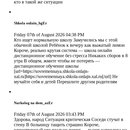
кто в такой же ситуации
Shkola onlain_bgEr
Friday 07th of August 2026 04:38 PM
Кто ищет нормальную школу Замучились мы с этой
обычной школой Ребёнок к вечеру как выжатый лимон
Короче, реально крутая система — школа онлайн
дистанционное обучение без стресса Никаких сборов в 8
утра В общем, жмите чтобы не потерять —
дистанционное обучение школы
[url=https://sovremennaya.shkola-onlajn-
xal.ru]https://sovremennaya.shkola-onlajn-xal.ru[/url] Не
мучайте себя и детей Перешлите другим родителям
Narkolog na dom_azEr
Friday 07th of August 2026 03:43 PM
Здорова, народ Ситуация критическая Соседи стучат в
стену В больницу тащить страшно Короче,
единственный кто реально помог — вызов нарколога на