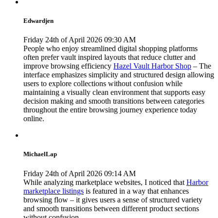
Edwardjen
Friday 24th of April 2026 09:30 AM
People who enjoy streamlined digital shopping platforms
often prefer vault inspired layouts that reduce clutter and
improve browsing efficiency
Hazel Vault Harbor Shop
– The
interface emphasizes simplicity and structured design allowing
users to explore collections without confusion while
maintaining a visually clean environment that supports easy
decision making and smooth transitions between categories
throughout the entire browsing journey experience today
online.
MichaelLap
Friday 24th of April 2026 09:14 AM
While analyzing marketplace websites, I noticed that
Harbor
marketplace listings
is featured in a way that enhances
browsing flow – it gives users a sense of structured variety
and smooth transitions between different product sections
without confusion.