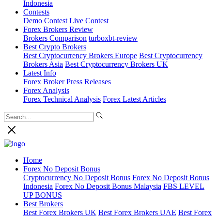
Indonesia
Contests
Demo Contest
Live Contest
Forex Brokers Review
Brokers Comparison
turboxbt-review
Best Crypto Brokers
Best Cryptocurrency Brokers Europe
Best Cryptocurrency
Brokers Asia
Best Cryptocurrency Brokers UK
Latest Info
Forex Broker Press Releases
Forex Analysis
Forex Technical Analysis
Forex Latest Articles
Home
Forex No Deposit Bonus
Cryptocurrency No Deposit Bonus
Forex No Deposit Bonus
Indonesia
Forex No Deposit Bonus Malaysia
FBS LEVEL
UP BONUS
Best Brokers
Best Forex Brokers UK
Best Forex Brokers UAE
Best Forex