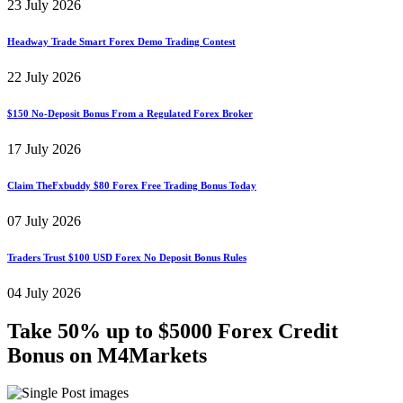
23 July 2026
Headway Trade Smart Forex Demo Trading Contest
22 July 2026
$150 No-Deposit Bonus From a Regulated Forex Broker
17 July 2026
Claim TheFxbuddy $80 Forex Free Trading Bonus Today
07 July 2026
Traders Trust $100 USD Forex No Deposit Bonus Rules
04 July 2026
Take 50% up to $5000 Forex Credit
Bonus on M4Markets