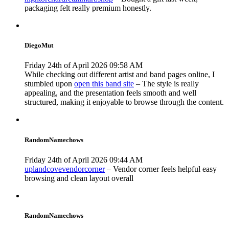
packaging felt really premium honestly.
DiegoMut
Friday 24th of April 2026 09:58 AM
While checking out different artist and band pages online, I
stumbled upon
open this band site
– The style is really
appealing, and the presentation feels smooth and well
structured, making it enjoyable to browse through the content.
RandomNamechows
Friday 24th of April 2026 09:44 AM
uplandcovevendorcorner
– Vendor corner feels helpful easy
browsing and clean layout overall
RandomNamechows