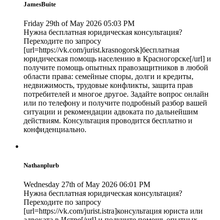
JamesBuite
Friday 29th of May 2026 05:03 PM
Нужна бесплатная юридическая консультация?
Переходите по запросу
[url=https://vk.com/jurist.krasnogorsk]бесплатная
юридическая помощь населению в Красногорске[/url] и
получите помощь опытных правозащитников в любой
области права: семейные споры, долги и кредиты,
недвижимость, трудовые конфликты, защита прав
потребителей и многое другое. Задайте вопрос онлайн
или по телефону и получите подробный разбор вашей
ситуации и рекомендации адвоката по дальнейшим
действиям. Консультация проводится бесплатно и
конфиденциально.
Nathanplurb
Wednesday 27th of May 2026 06:01 PM
Нужна бесплатная юридическая консультация?
Переходите по запросу
[url=https://vk.com/jurist.istra]консультация юриста или
адвоката в Истре[/url] и получите помощь опытных