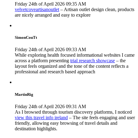
Friday 24th of April 2026 09:35 AM
velvetcoveartisanoutlet
– Artisan outlet design clean, products
are nicely arranged and easy to explore
SimonCouTt
Friday 24th of April 2026 09:33 AM
While exploring health focused informational websites I came
across a platform presenting
trial research showcase
– the
layout feels organized and the tone of the content reflects a
professional and research based approach
MartinRig
Friday 24th of April 2026 09:31 AM
As I browsed through tourism discovery platforms, I noticed
view this travel info ireland
– The site feels engaging and user
friendly, allowing easy browsing of travel details and
destination highlights.